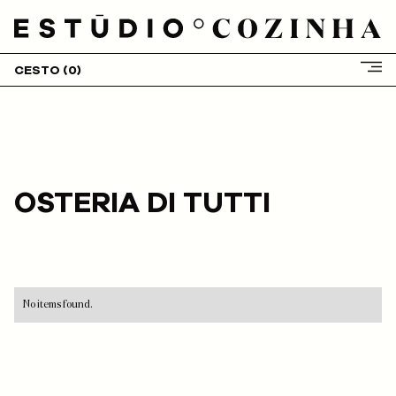
CESTO (
0
)
HOME
SOBRE NÓS
SERVIÇOS
CLIENTES
OSTERIA DI TUTTI
PROJETOS
BLOG
LOJA
CONTACTOS
No items found.