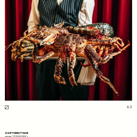
4:5
COPYWRITING
para
TERREIRO