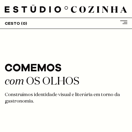
CESTO (
0
)
COMEMOS
HOME
SOBRE NÓS
com
OS OLHOS
SERVIÇOS
CLIENTES
Construímos identidade visual e literária em torno da
PROJETOS
gastronomia.
BLOG
LOJA
CONTACTOS