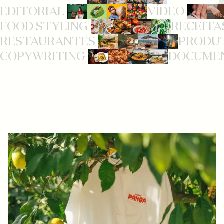
EDITORIAL
VÍDEO
FOOD STYLING
RECEITA
RESTAURANTES
PRODU
COPYWRITING
DOCUME